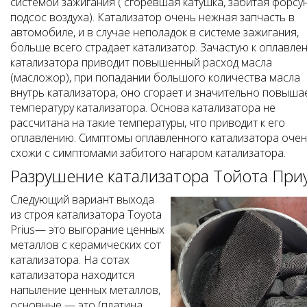
системой зажигания ( сгоревшая катушка, забитая форсун
подсос воздуха). Катализатор очень нежная запчасть в
автомобиле, и в случае неполадок в системе зажигания,
больше всего страдает катализатор. Зачастую к оплавле
катализатора приводит повышенный расход масла
(масложор), при попадании большого количества масла
внутрь катализатора, оно сгорает и значительно повыша
температуру катализатора. Основа катализатора не
рассчитана на такие температуры, что приводит к его
оплавлению. Симптомы оплавленного катализатора оче
схожи с симптомами забитого нагаром катализатора.
Разрушение катализатора Тойота При
Следующий вариант выхода
из строя катализатора Toyota
Prius— это выгорание ценных
металлов с керамических сот
катализатора. На сотах
катализатора находится
напыление ценных металлов,
основные — это (платина,