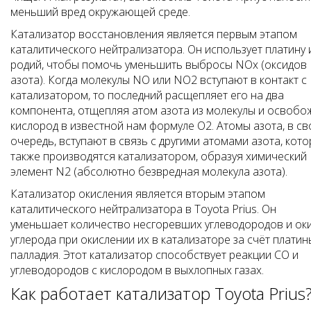
меньший вред окружающей среде.
Катализатор восстановления является первым этапом
каталитического нейтрализатора. Он использует платину 
родий, чтобы помочь уменьшить выбросы NOx (оксидов
азота). Когда молекулы NO или NO2 вступают в контакт с
катализатором, то последний расщепляет его на два
компонента, отщепляя атом азота из молекулы и освобо
кислород в известной нам формуле O2. Атомы азота, в с
очередь, вступают в связь с другими атомами азота, кот
также производятся катализатором, образуя химический
элемент N2 (абсолютно безвредная молекула азота).
Катализатор окисления является вторым этапом
каталитического нейтрализатора в Toyota Prius. Он
уменьшает количество несгоревших углеводородов и ок
углерода при окислении их в катализаторе за счёт платин
палладия. Этот катализатор способствует реакции СО и
углеводородов с кислородом в выхлопных газах.
Как работает катализатор Toyota Prius