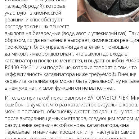
палладий, родий), которые
участвуют в химической
реакции, и способствуют
распаду токсичных веществ
выхлопа на безвредные (воду, азот и углекислый газ). Так
образом, когда напыление выгорает, химическая реакция
происходит, блок управления двигателем с помощью
датчиков лямдо зондов видит, что выхлоп до входа в
катализатор и после не меняется, и выдаёт ошибки P042
P0430 P0431 и им подобные, которые говорят о том, что
«эффективность катализатора ниже требуемой» Внешне
керамика катализатора может быть идеальной, ну напыл
в нём уже нет, и свои функции он не выполняет.
И только при такой неисправности ЗАГОРАЕТСЯ ЧЕК. Мн
ошибочно думают, что раз катализатор визуально хорош
можно поставить обманочку и кататься дальше, ну это не 
после выгорания ценных металлов, следующим этапом и
разрушение керамической основы катализатора, она
пересыхает и начинает крошится, и тут наступает самое
страшное, керамическая пыль, которая по структуре