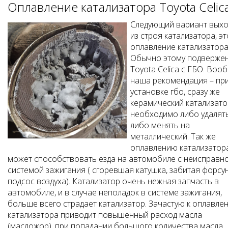
Оплавление катализатора Toyota Celic
Следующий вариант выхо
из строя катализатора, эт
оплавление катализатора
Обычно этому подверже
Toyota Celica с ГБО. Воо
наша рекомендация – пр
установке гбо, сразу же
керамический катализато
необходимо либо удалят
либо менять на
металлический. Так же
оплавлению катализатор
может способствовать езда на автомобиле с неисправн
системой зажигания ( сгоревшая катушка, забитая форсун
подсос воздуха). Катализатор очень нежная запчасть в
автомобиле, и в случае неполадок в системе зажигания,
больше всего страдает катализатор. Зачастую к оплавле
катализатора приводит повышенный расход масла
(масложор), при попадании большого количества масла