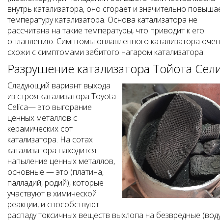
внутрь катализатора, оно сгорает и значительно повыша
температуру катализатора. Основа катализатора не
рассчитана на такие температуры, что приводит к его
оплавлению. Симптомы оплавленного катализатора оче
схожи с симптомами забитого нагаром катализатора.
Разрушение катализатора Тойота Сел
Следующий вариант выхода
из строя катализатора Toyota
Celica— это выгорание
ценных металлов с
керамических сот
катализатора. На сотах
катализатора находится
напыление ценных металлов,
основные — это (платина,
палладий, родий), которые
участвуют в химической
реакции, и способствуют
распаду токсичных веществ выхлопа на безвредные (воду