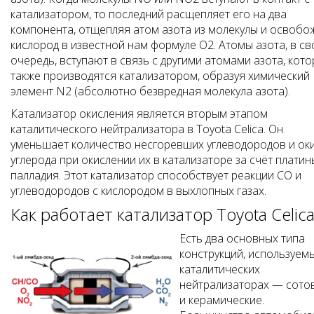
катализатором, то последний расщепляет его на два
компонента, отщепляя атом азота из молекулы и освобо
кислород в известной нам формуле O2. Атомы азота, в с
очередь, вступают в связь с другими атомами азота, кот
также производятся катализатором, образуя химический
элемент N2 (абсолютно безвредная молекула азота).
Катализатор окисления является вторым этапом
каталитического нейтрализатора в Toyota Celica. Он
уменьшает количество несгоревших углеводородов и ок
углерода при окислении их в катализаторе за счёт платин
палладия. Этот катализатор способствует реакции СО и
углеводородов с кислородом в выхлопных газах.
Как работает катализатор Toyota Celica
Есть два основных типа
конструкций, используем
каталитических
нейтрализаторах — сото
и керамические.