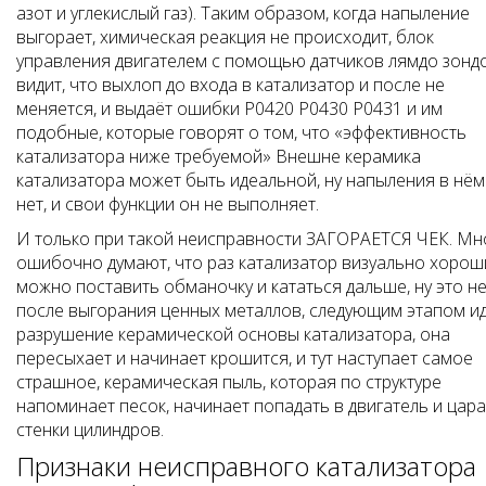
азот и углекислый газ). Таким образом, когда напыление
выгорает, химическая реакция не происходит, блок
управления двигателем с помощью датчиков лямдо зонд
видит, что выхлоп до входа в катализатор и после не
меняется, и выдаёт ошибки P0420 P0430 P0431 и им
подобные, которые говорят о том, что «эффективность
катализатора ниже требуемой» Внешне керамика
катализатора может быть идеальной, ну напыления в нём
нет, и свои функции он не выполняет.
И только при такой неисправности ЗАГОРАЕТСЯ ЧЕК. Мн
ошибочно думают, что раз катализатор визуально хорош
можно поставить обманочку и кататься дальше, ну это не 
после выгорания ценных металлов, следующим этапом и
разрушение керамической основы катализатора, она
пересыхает и начинает крошится, и тут наступает самое
страшное, керамическая пыль, которая по структуре
напоминает песок, начинает попадать в двигатель и цар
стенки цилиндров.
Признаки неисправного катализатора