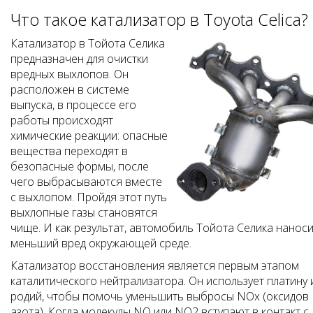
Что такое катализатор в Toyota Celica?
Катализатор в Тойота Селика
предназначен для очистки
вредных выхлопов. Он
расположен в системе
выпуска, в процессе его
работы происходят
химические реакции: опасные
вещества переходят в
безопасные формы, после
чего выбрасываются вместе
с выхлопом. Пройдя этот путь
выхлопные газы становятся
чище. И как результат, автомобиль Тойота Селика наноси
меньший вред окружающей среде.
Катализатор восстановления является первым этапом
каталитического нейтрализатора. Он использует платину 
родий, чтобы помочь уменьшить выбросы NOx (оксидов
азота). Когда молекулы NO или NO2 вступают в контакт с