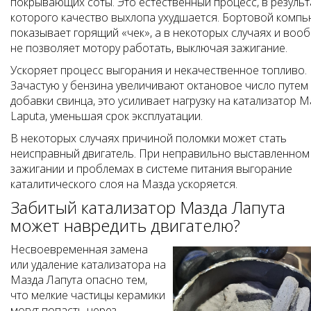
покрывающих соты. Это естественный процесс, в результ
которого качество выхлопа ухудшается. Бортовой комп
показывает горящий «чек», а в некоторых случаях и воо
не позволяет мотору работать, выключая зажигание.
Ускоряет процесс выгорания и некачественное топливо.
Зачастую у бензина увеличивают октановое число путем
добавки свинца, это усиливает нагрузку на катализатор 
Laputa, уменьшая срок эксплуатации.
В некоторых случаях причиной поломки может стать
неисправный двигатель. При неправильно выставленном
зажигании и проблемах в системе питания выгорание
каталитического слоя на Мазда ускоряется.
Забитый катализатор Мазда Лапута
может навредить двигателю?
Несвоевременная замена
или удаление катализатора на
Мазда Лапута опасно тем,
что мелкие частицы керамики
могут попасть через