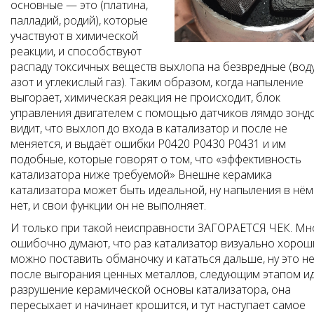
основные — это (платина,
палладий, родий), которые
участвуют в химической
реакции, и способствуют
распаду токсичных веществ выхлопа на безвредные (воду
азот и углекислый газ). Таким образом, когда напыление
выгорает, химическая реакция не происходит, блок
управления двигателем с помощью датчиков лямдо зонд
видит, что выхлоп до входа в катализатор и после не
меняется, и выдаёт ошибки P0420 P0430 P0431 и им
подобные, которые говорят о том, что «эффективность
катализатора ниже требуемой» Внешне керамика
катализатора может быть идеальной, ну напыления в нём
нет, и свои функции он не выполняет.
И только при такой неисправности ЗАГОРАЕТСЯ ЧЕК. Мн
ошибочно думают, что раз катализатор визуально хорош
можно поставить обманочку и кататься дальше, ну это не 
после выгорания ценных металлов, следующим этапом и
разрушение керамической основы катализатора, она
пересыхает и начинает крошится, и тут наступает самое