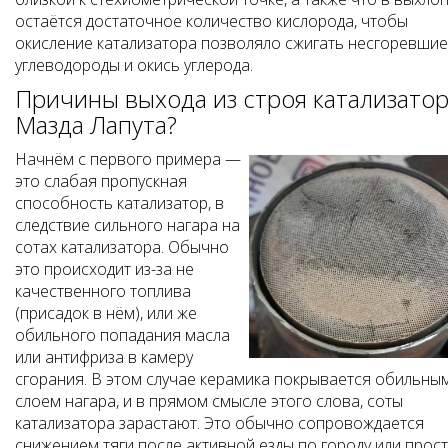
остаётся достаточное количество кислорода, чтобы
окисление катализатора позволяло сжигать несгоревшие
углеводороды и окись углерода.
Причины выхода из строя катализато
Мазда Лапута?
Начнём с первого примера —
это слабая пропускная
способность катализатор, в
следствие сильного нагара на
сотах катализатора. Обычно
это происходит из-за не
качественного топлива
(присадок в нём), или же
обильного попадания масла
или антифриза в камеру
сгорания. В этом случае керамика покрывается обильны
слоем нагара, и в прямом смысле этого слова, соты
катализатора зарастают. Это обычно сопровождается
снижением тяги после активной езды по городу или прос