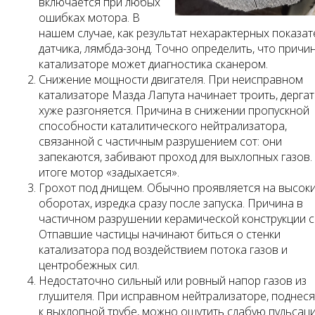
включается при любых
ошибках мотора. В
нашем случае, как результат нехарактерных показат
датчика, лямбда-зонд. Точно определить, что причи
катализаторе может диагностика сканером.
Снижение мощности двигателя. При неисправном
катализаторе Мазда Лапута начинает троить, дергат
хуже разгоняется. Причина в снижении пропускной
способности каталитического нейтрализатора,
связанной с частичным разрушением сот: они
запекаются, забивают проход для выхлопных газов.
итоге мотор «задыхается».
Грохот под днищем. Обычно проявляется на высок
оборотах, изредка сразу после запуска. Причина в
частичном разрушении керамической конструкции с
Отпавшие частицы начинают биться о стенки
катализатора под воздействием потока газов и
центробежных сил.
Недостаточно сильный или ровный напор газов из
глушителя. При исправном нейтрализаторе, поднеся
к выхлопной трубе, можно ощутить слабую пульсац