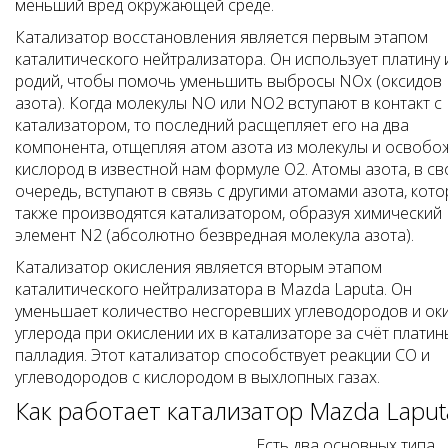
меньший вред окружающей среде.
Катализатор восстановления является первым этапом
каталитического нейтрализатора. Он использует платину 
родий, чтобы помочь уменьшить выбросы NOx (оксидов
азота). Когда молекулы NO или NO2 вступают в контакт с
катализатором, то последний расщепляет его на два
компонента, отщепляя атом азота из молекулы и освобо
кислород в известной нам формуле O2. Атомы азота, в с
очередь, вступают в связь с другими атомами азота, кот
также производятся катализатором, образуя химический
элемент N2 (абсолютно безвредная молекула азота).
Катализатор окисления является вторым этапом
каталитического нейтрализатора в Mazda Laputa. Он
уменьшает количество несгоревших углеводородов и ок
углерода при окислении их в катализаторе за счёт платин
палладия. Этот катализатор способствует реакции СО и
углеводородов с кислородом в выхлопных газах.
Как работает катализатор Mazda Laput
Есть два основных типа