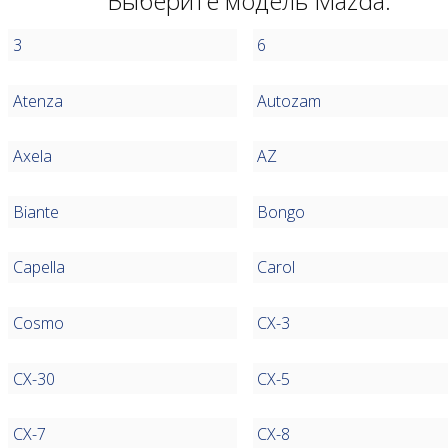
Выберите модель Mazda:
3
6
Atenza
Autozam
Axela
AZ
Biante
Bongo
Capella
Carol
Cosmo
CX-3
CX-30
CX-5
CX-7
CX-8