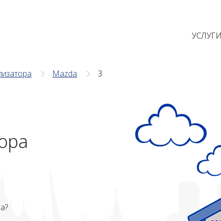
УСЛУГ
лизатора
Mazda
3
ора
ва?