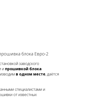
 прошивка блока Евро-2
становкой заводского
и и
прошивкой блока
оизводим
в одном месте
, даётся
анными специалистами и
шивки от известных