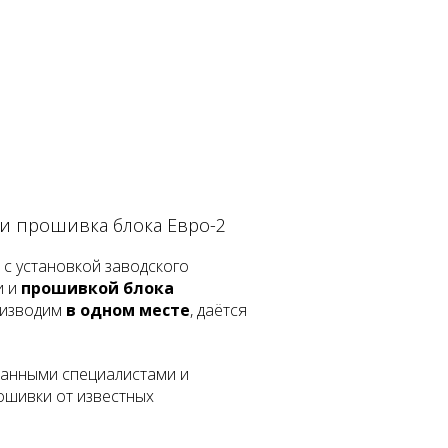
i и прошивка блока Евро-2
с установкой заводского
и и
прошивкой блока
оизводим
в одном месте
, даётся
анными специалистами и
шивки от известных