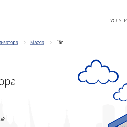
УСЛУГ
лизатора
Mazda
Efini
ора
ва?