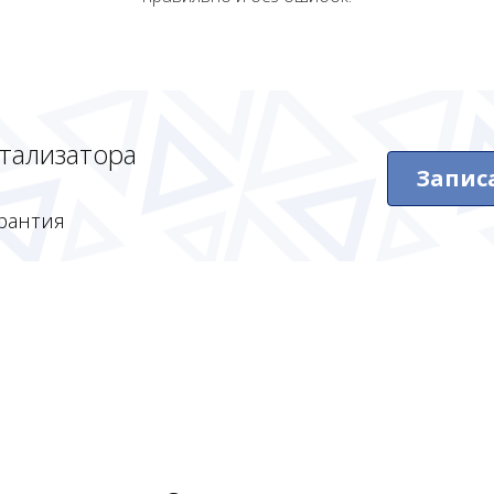
атализатора
Запис
рантия