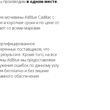
ы производим
в одном месте
,
 мочевины AdBlue Cadillac с
в короткие сроки и по цене от
ают со всеми марками
сертифицированное
еренных поставщиков, что
езультате. Кроме того, на все
ины AdBlue мы предоставляем
ужения ошибок по данному узлу
ия бесплатно и без лишних
ммного обеспечения.