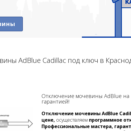
евины
ины AdBlue Cadillac под ключ в Краснод
Отключение мочевины AdBlue на К
гарантией!
Отключение мочевины AdBlue Cadill
цене,
осуществляем
программное от
Профессиональные мастера, гарант