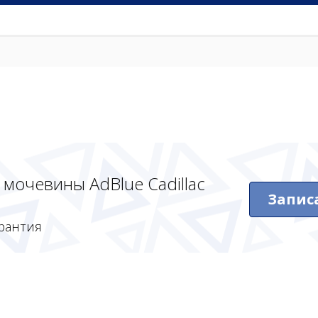
мочевины AdBlue Cadillac
Запис
рантия