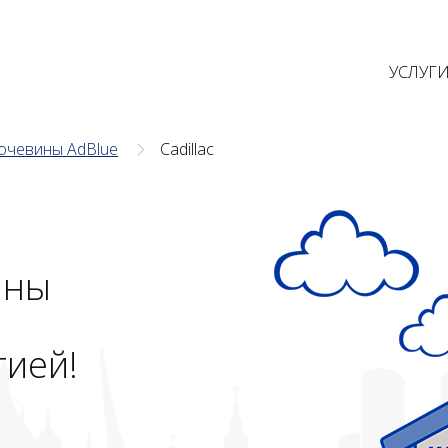
УСЛУГ
очевины AdBlue
Cadillac
ины
тией!