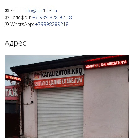
✉ Email:
info@kat123.ru
✆ Телефон:
+7-989-828-92-18
WhatsApp:
+79898289218
Адрес: