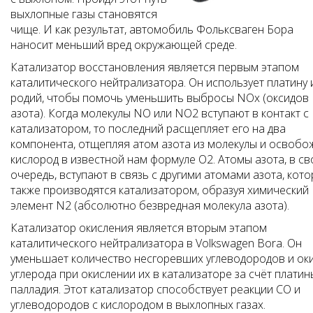
выхлопные газы становятся
чище. И как результат, автомобиль Фольксваген Бора
наносит меньший вред окружающей среде.
Катализатор восстановления является первым этапом
каталитического нейтрализатора. Он использует платину 
родий, чтобы помочь уменьшить выбросы NOx (оксидов
азота). Когда молекулы NO или NO2 вступают в контакт с
катализатором, то последний расщепляет его на два
компонента, отщепляя атом азота из молекулы и освобо
кислород в известной нам формуле O2. Атомы азота, в с
очередь, вступают в связь с другими атомами азота, кот
также производятся катализатором, образуя химический
элемент N2 (абсолютно безвредная молекула азота).
Катализатор окисления является вторым этапом
каталитического нейтрализатора в Volkswagen Bora. Он
уменьшает количество несгоревших углеводородов и ок
углерода при окислении их в катализаторе за счёт платин
палладия. Этот катализатор способствует реакции СО и
углеводородов с кислородом в выхлопных газах.