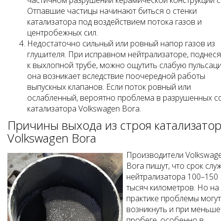
Отпавшие частицы начинают биться о стенки
катализатора под воздействием потока газов и
центробежных сил.
Недостаточно сильный или ровный напор газов из
глушителя. При исправном нейтрализаторе, поднеся
к выхлопной трубе, можно ощутить слабую пульсац
она возникает вследствие поочередной работы
выпускных клапанов. Если поток ровный или
ослабленный, вероятно проблема в разрушенных с
катализатора Volkswagen Bora.
Причины выхода из строя катализато
Volkswagen Bora
Производители Volkswag
Bora пишут, что срок слу
нейтрализатора 100–150
тысяч километров. Но на
практике проблемы могут
возникнуть и при меньш
пробеге, особенно в