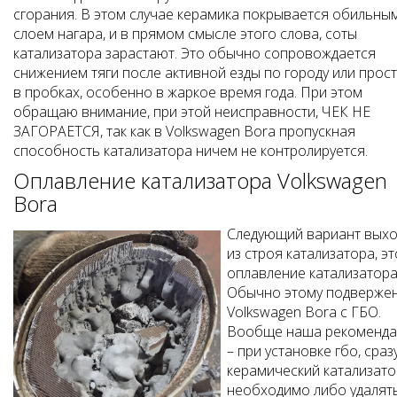
сгорания. В этом случае керамика покрывается обильны
слоем нагара, и в прямом смысле этого слова, соты
катализатора зарастают. Это обычно сопровождается
снижением тяги после активной езды по городу или прос
в пробках, особенно в жаркое время года. При этом
обращаю внимание, при этой неисправности, ЧЕК НЕ
ЗАГОРАЕТСЯ, так как в Volkswagen Bora пропускная
способность катализатора ничем не контролируется.
Оплавление катализатора Volkswagen
Bora
Следующий вариант выхо
из строя катализатора, эт
оплавление катализатора
Обычно этому подверже
Volkswagen Bora с ГБО.
Вообще наша рекоменда
– при установке гбо, сраз
керамический катализато
необходимо либо удалят