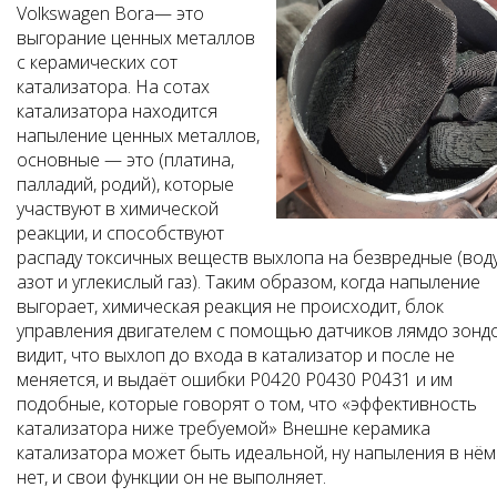
Volkswagen Bora— это
выгорание ценных металлов
с керамических сот
катализатора. На сотах
катализатора находится
напыление ценных металлов,
основные — это (платина,
палладий, родий), которые
участвуют в химической
реакции, и способствуют
распаду токсичных веществ выхлопа на безвредные (воду
азот и углекислый газ). Таким образом, когда напыление
выгорает, химическая реакция не происходит, блок
управления двигателем с помощью датчиков лямдо зонд
видит, что выхлоп до входа в катализатор и после не
меняется, и выдаёт ошибки P0420 P0430 P0431 и им
подобные, которые говорят о том, что «эффективность
катализатора ниже требуемой» Внешне керамика
катализатора может быть идеальной, ну напыления в нём
нет, и свои функции он не выполняет.