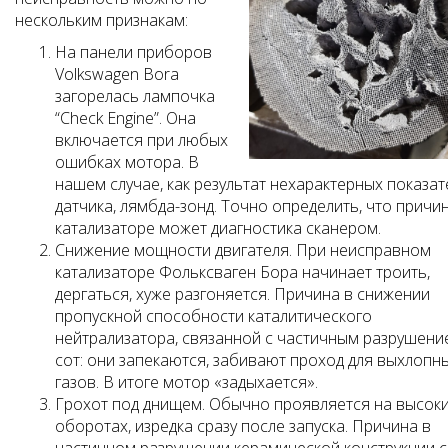
нескольким признакам:
На панели приборов
Volkswagen Bora
загорелась лампочка
“Check Engine”. Она
включается при любых
ошибках мотора. В
нашем случае, как результат нехарактерных показат
датчика, лямбда-зонд. Точно определить, что причи
катализаторе может диагностика сканером.
Снижение мощности двигателя. При неисправном
катализаторе Фольксваген Бора начинает троить,
дергаться, хуже разгоняется. Причина в снижении
пропускной способности каталитического
нейтрализатора, связанной с частичным разрушени
сот: они запекаются, забивают проход для выхлопн
газов. В итоге мотор «задыхается».
Грохот под днищем. Обычно проявляется на высок
оборотах, изредка сразу после запуска. Причина в
частичном разрушении керамической конструкции с