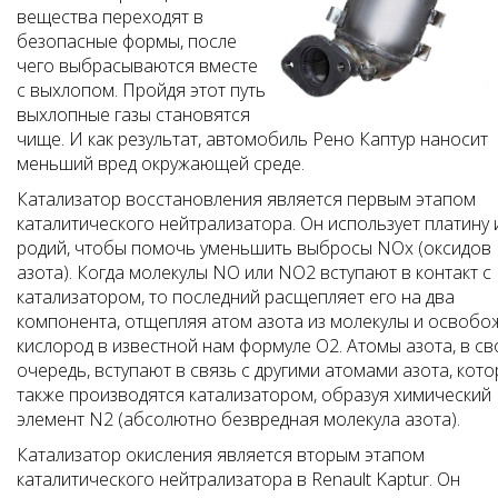
вещества переходят в
безопасные формы, после
чего выбрасываются вместе
с выхлопом. Пройдя этот путь
выхлопные газы становятся
чище. И как результат, автомобиль Рено Каптур наносит
меньший вред окружающей среде.
Катализатор восстановления является первым этапом
каталитического нейтрализатора. Он использует платину 
родий, чтобы помочь уменьшить выбросы NOx (оксидов
азота). Когда молекулы NO или NO2 вступают в контакт с
катализатором, то последний расщепляет его на два
компонента, отщепляя атом азота из молекулы и освобо
кислород в известной нам формуле O2. Атомы азота, в с
очередь, вступают в связь с другими атомами азота, кот
также производятся катализатором, образуя химический
элемент N2 (абсолютно безвредная молекула азота).
Катализатор окисления является вторым этапом
каталитического нейтрализатора в Renault Kaptur. Он