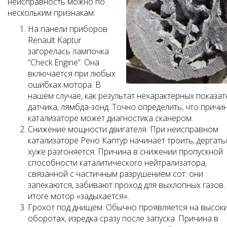
неисправность можно по
нескольким признакам:
На панели приборов
Renault Kaptur
загорелась лампочка
“Check Engine”. Она
включается при любых
ошибках мотора. В
нашем случае, как результат нехарактерных показат
датчика, лямбда-зонд. Точно определить, что причи
катализаторе может диагностика сканером.
Снижение мощности двигателя. При неисправном
катализаторе Рено Каптур начинает троить, дергать
хуже разгоняется. Причина в снижении пропускной
способности каталитического нейтрализатора,
связанной с частичным разрушением сот: они
запекаются, забивают проход для выхлопных газов.
итоге мотор «задыхается».
Грохот под днищем. Обычно проявляется на высок
оборотах, изредка сразу после запуска. Причина в