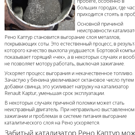
пробеге, особенно в
больших городах, где час
приходится стоять в проб
Основной причиной
неисправности катализа
Рено Каптур становится выгорание слоя металлов,
покрывающих соты. Это естественный процесс, в результ
которого качество выхлопа ухудшается. Бортовой комп
показывает горящий «чек», а в некоторых случаях и воо
не позволяет мотору работать, выключая зажигание.
Ускоряет процесс выгорания и некачественное топливо.
Зачастую у бензина увеличивают октановое число путем
добавки свинца, это усиливает нагрузку на катализатор
Renault Kaptur, уменьшая срок эксплуатации.
В некоторых случаях причиной поломки может стать
неисправный двигатель. При неправильно выставленном
зажигании и проблемах в системе питания выгорание
каталитического слоя на Рено ускоряется.
Забитый катализатор Рено Каптур мо