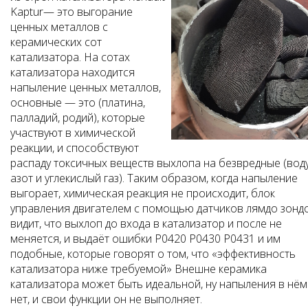
Kaptur— это выгорание
ценных металлов с
керамических сот
катализатора. На сотах
катализатора находится
напыление ценных металлов,
основные — это (платина,
палладий, родий), которые
участвуют в химической
реакции, и способствуют
распаду токсичных веществ выхлопа на безвредные (воду
азот и углекислый газ). Таким образом, когда напыление
выгорает, химическая реакция не происходит, блок
управления двигателем с помощью датчиков лямдо зонд
видит, что выхлоп до входа в катализатор и после не
меняется, и выдаёт ошибки P0420 P0430 P0431 и им
подобные, которые говорят о том, что «эффективность
катализатора ниже требуемой» Внешне керамика
катализатора может быть идеальной, ну напыления в нём
нет, и свои функции он не выполняет.