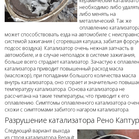
керамический катализато
необходимо либо удалят
либо менять на
металлический. Так же
оплавлению катализатор
может способствовать езда на автомобиле с неисправн
системой зажигания ( сгоревшая катушка, забитая форсун
подсос воздуха). Катализатор очень нежная запчасть в
автомобиле, и в случае неполадок в системе зажигания,
больше всего страдает катализатор. Зачастую к оплавле
катализатора приводит повышенный расход масла
(масложор), при попадании большого количества масла
внутрь катализатора, оно сгорает и значительно повыша
температуру катализатора. Основа катализатора не
рассчитана на такие температуры, что приводит к его
оплавлению. Симптомы оплавленного катализатора оче
схожи с симптомами забитого нагаром катализатора.
Разрушение катализатора Рено Капту
Следующий вариант выхода
из строя катализатора Renault