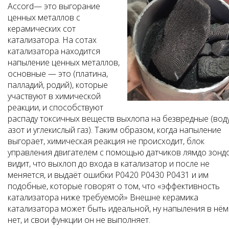
Accord— это выгорание
ценных металлов с
керамических сот
катализатора. На сотах
катализатора находится
напыление ценных металлов,
основные — это (платина,
палладий, родий), которые
участвуют в химической
реакции, и способствуют
распаду токсичных веществ выхлопа на безвредные (воду
азот и углекислый газ). Таким образом, когда напыление
выгорает, химическая реакция не происходит, блок
управления двигателем с помощью датчиков лямдо зонд
видит, что выхлоп до входа в катализатор и после не
меняется, и выдаёт ошибки P0420 P0430 P0431 и им
подобные, которые говорят о том, что «эффективность
катализатора ниже требуемой» Внешне керамика
катализатора может быть идеальной, ну напыления в нём
нет, и свои функции он не выполняет.