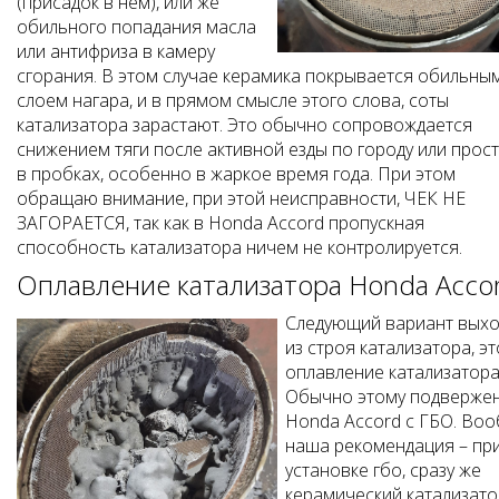
(присадок в нём), или же
обильного попадания масла
или антифриза в камеру
сгорания. В этом случае керамика покрывается обильны
слоем нагара, и в прямом смысле этого слова, соты
катализатора зарастают. Это обычно сопровождается
снижением тяги после активной езды по городу или прос
в пробках, особенно в жаркое время года. При этом
обращаю внимание, при этой неисправности, ЧЕК НЕ
ЗАГОРАЕТСЯ, так как в Honda Accord пропускная
способность катализатора ничем не контролируется.
Оплавление катализатора Honda Acco
Следующий вариант выхо
из строя катализатора, эт
оплавление катализатора
Обычно этому подверже
Honda Accord с ГБО. Во
наша рекомендация – пр
установке гбо, сразу же
керамический катализато