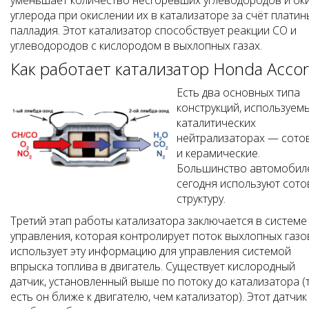
уменьшает количество несгоревших углеводородов и ок
углерода при окислении их в катализаторе за счёт платин
палладия. Этот катализатор способствует реакции СО и
углеводородов с кислородом в выхлопных газах.
Как работает катализатор Honda Acco
Есть два основных типа
конструкций, используем
каталитических
нейтрализаторах — сото
и керамические.
Большинство автомобил
сегодня используют сот
структуру.
Третий этап работы катализатора заключается в системе
управления, которая контролирует поток выхлопных газо
использует эту информацию для управления системой
впрыска топлива в двигатель. Существует кислородный
датчик, установленный выше по потоку до катализатора (
есть он ближе к двигателю, чем катализатор). Этот датчик