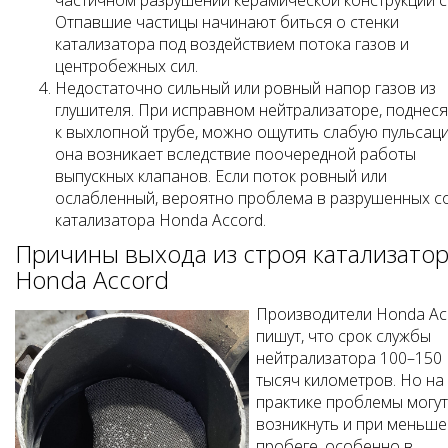
частичном разрушении керамической конструкции с
Отпавшие частицы начинают биться о стенки
катализатора под воздействием потока газов и
центробежных сил.
Недостаточно сильный или ровный напор газов из
глушителя. При исправном нейтрализаторе, поднеся
к выхлопной трубе, можно ощутить слабую пульсац
она возникает вследствие поочередной работы
выпускных клапанов. Если поток ровный или
ослабленный, вероятно проблема в разрушенных с
катализатора Honda Accord.
Причины выхода из строя катализато
Honda Accord
Производители Honda Ac
пишут, что срок службы
нейтрализатора 100–150
тысяч километров. Но на
практике проблемы могут
возникнуть и при меньш
пробеге, особенно в