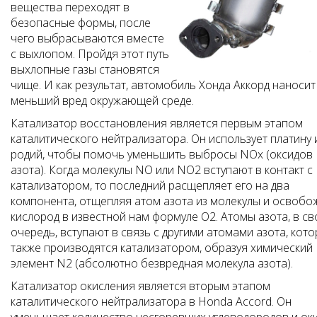
вещества переходят в
безопасные формы, после
чего выбрасываются вместе
с выхлопом. Пройдя этот путь
выхлопные газы становятся
чище. И как результат, автомобиль Хонда Аккорд наносит
меньший вред окружающей среде.
Катализатор восстановления является первым этапом
каталитического нейтрализатора. Он использует платину 
родий, чтобы помочь уменьшить выбросы NOx (оксидов
азота). Когда молекулы NO или NO2 вступают в контакт с
катализатором, то последний расщепляет его на два
компонента, отщепляя атом азота из молекулы и освобо
кислород в известной нам формуле O2. Атомы азота, в с
очередь, вступают в связь с другими атомами азота, кот
также производятся катализатором, образуя химический
элемент N2 (абсолютно безвредная молекула азота).
Катализатор окисления является вторым этапом
каталитического нейтрализатора в Honda Accord. Он