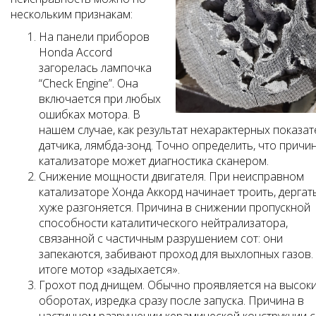
нескольким признакам:
На панели приборов
Honda Accord
загорелась лампочка
“Check Engine”. Она
включается при любых
ошибках мотора. В
нашем случае, как результат нехарактерных показат
датчика, лямбда-зонд. Точно определить, что причи
катализаторе может диагностика сканером.
Снижение мощности двигателя. При неисправном
катализаторе Хонда Аккорд начинает троить, дергат
хуже разгоняется. Причина в снижении пропускной
способности каталитического нейтрализатора,
связанной с частичным разрушением сот: они
запекаются, забивают проход для выхлопных газов.
итоге мотор «задыхается».
Грохот под днищем. Обычно проявляется на высок
оборотах, изредка сразу после запуска. Причина в