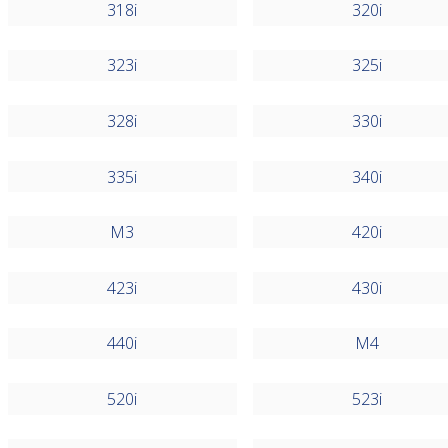
318i
320i
323i
325i
328i
330i
335i
340i
M3
420i
423i
430i
440i
M4
520i
523i