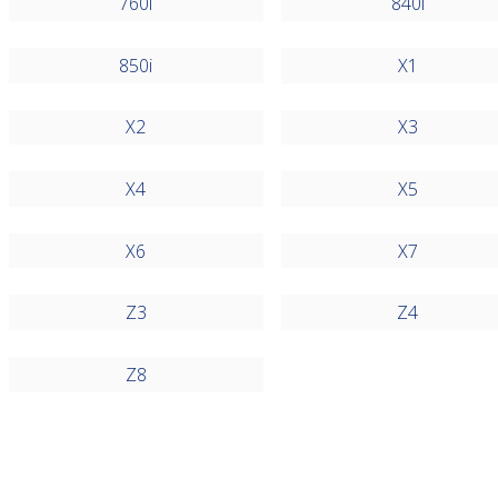
760i
840i
850i
X1
X2
X3
X4
X5
X6
X7
Z3
Z4
Z8