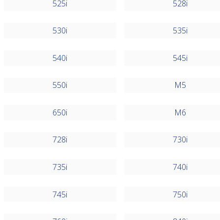
525i
528i
530i
535i
540i
545i
550i
M5
650i
M6
728i
730i
735i
740i
745i
750i