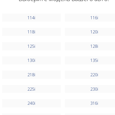
114i
116i
118i
120i
125i
128i
130i
135i
218i
220i
225i
230i
240i
316i