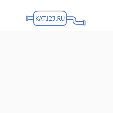
Kat123.ru
Услуги
Удаление ката
Удаление катализат
Ssang Yong Rexton
в Краснодаре!
У Вас пропала тяга, увеличился расход топли
Возможно у Вас забит катализатор!