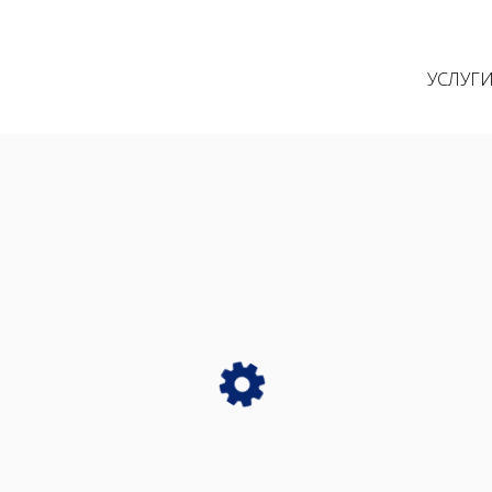
УСЛУГ
лизатора
Ssang Yong
Rexton
ора
ва?