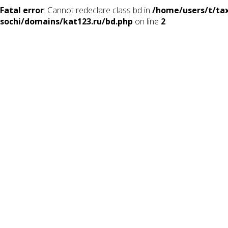
Fatal error
: Cannot redeclare class bd in
/home/users/t/tax
sochi/domains/kat123.ru/bd.php
on line
2