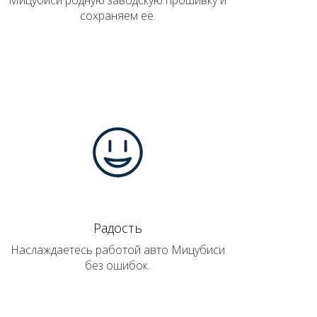
Мицубиси родную заводскую прошивку и
сохраняем её.
Радость
Наслаждаетесь работой авто Мицубиси
без ошибок.