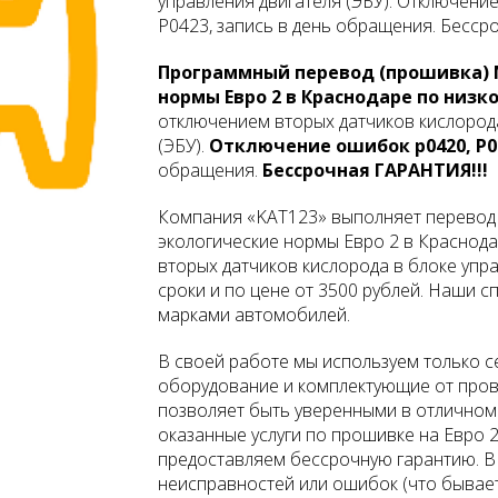
управления двигателя (ЭБУ). Отключение
P0423, запись в день обращения. Бесср
Программный перевод (прошивка) M
нормы Евро 2 в Краснодаре по низк
отключением вторых датчиков кислорода
(ЭБУ).
Отключение ошибок p0420, P04
обращения.
Бессрочная ГАРАНТИЯ!!!
Компания «KAT123» выполняет перевод (
экологические нормы Евро 2 в Краснод
вторых датчиков кислорода в блоке упра
сроки и по цене от
3500
рублей. Наши с
марками автомобилей.
В своей работе мы используем только 
оборудование и комплектующие от пров
позволяет быть уверенными в отличном р
оказанные услуги по прошивке на Евро 2
предоставляем бессрочную гарантию. В
неисправностей или ошибок (что бывае