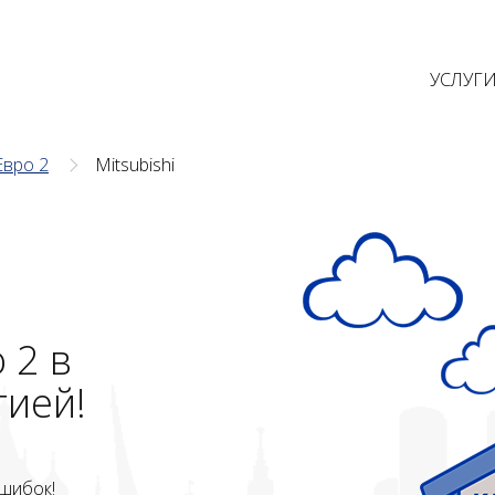
УСЛУГ
Евро 2
Mitsubishi
 2 в
тией!
шибок!