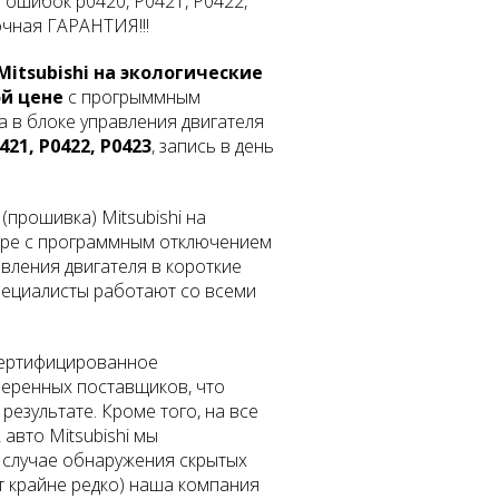
 ошибок p0420, P0421, P0422,
очная ГАРАНТИЯ!!!
itsubishi на экологические
ой цене
с прогрыммным
 в блоке управления двигателя
21, P0422, P0423
, запись в день
прошивка) Mitsubishi на
аре с программным отключением
вления двигателя в короткие
пециалисты работают со всеми
сертифицированное
еренных поставщиков, что
езультате. Кроме того, на все
 авто Mitsubishi мы
 случае обнаружения скрытых
т крайне редко) наша компания