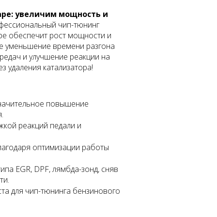
аре: увеличим мощность и
ессиональный чип-тюнинг
ре обеспечит рост мощности и
е уменьшение времени разгона
ередач и улучшение реакции на
з удаления катализатора!
начительное повышение
.
жкой реакций педали и
лагодаря оптимизации работы
па EGR, DPF, лямбда-зонд, сняв
ти.
та для чип-тюнинга бензинового