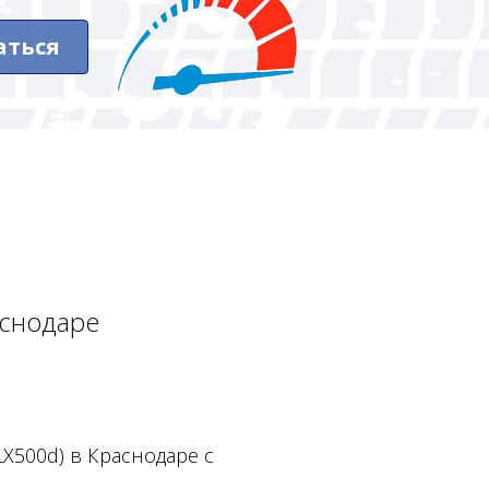
аться
аснодаре
LX500d) в Краснодаре с