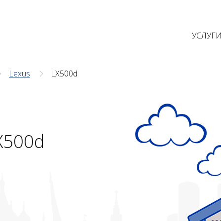
УСЛУГ
Lexus
LX500d
X500d